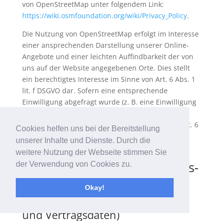
von OpenStreetMap unter folgendem Link:
https://wiki.osmfoundation.org/wiki/Privacy_Policy
.
Die Nutzung von OpenStreetMap erfolgt im Interesse
einer ansprechenden Darstellung unserer Online-
Angebote und einer leichten Auffindbarkeit der von
uns auf der Website angegebenen Orte. Dies stellt
ein berechtigtes Interesse im Sinne von Art. 6 Abs. 1
lit. f DSGVO dar. Sofern eine entsprechende
Einwilligung abgefragt wurde (z. B. eine Einwilligung
zur Speicherung von Cookies), erfolgt die
Verarbeitung ausschließlich auf Grundlage von Art. 6
Cookies helfen uns bei der Bereitstellung
Abs. 1 lit. a DSGVO; die Einwilligung ist jederzeit
unserer Inhalte und Dienste. Durch die
widerrufbar.
weitere Nutzung der Webseite stimmen Sie
6. eCommerce und Zahlungs­
der Verwendung von Cookies zu.
anbieter
Okay!
Verarbeiten von Daten (Kunden-
und Vertragsdaten)