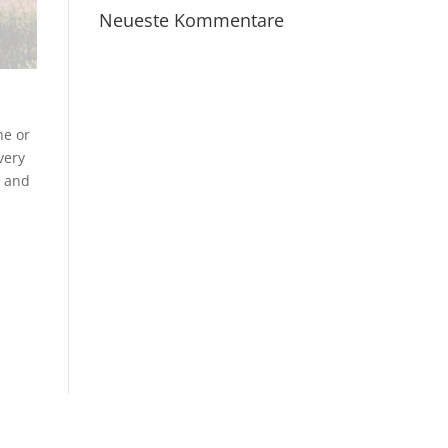
Neueste Kommentare
ne or
very
s and